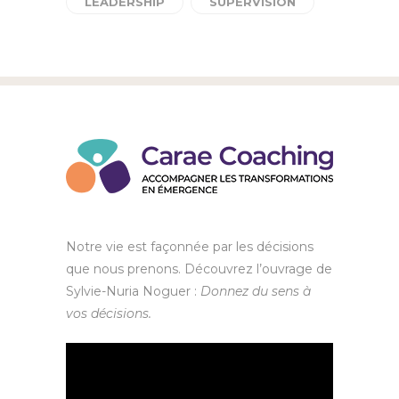
LEADERSHIP
SUPERVISION
Notre vie est façonnée par les décisions
que nous prenons. Découvrez l’ouvrage de
Sylvie-Nuria Noguer :
Donnez du sens à
vos décisions.