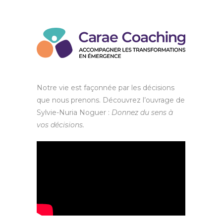
Notre vie est façonnée par les décisions
que nous prenons. Découvrez l’ouvrage de
Sylvie-Nuria Noguer :
Donnez du sens à
vos décisions.