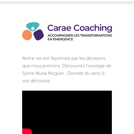
Notre vie est façonnée par les décisions
que nous prenons. Découvrez l’ouvrage de
Sylvie-Nuria Noguer :
Donnez du sens à
vos décisions.